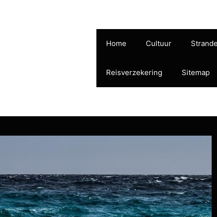
Home
Cultuur
Strand
sche paradijs in de Caraïben
Reisverzekering
Sitemap