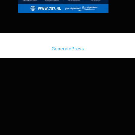
© 2026 Bon Bini Vakantie
• Gebouwd met
GeneratePress