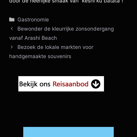
door de heerlijke smaak van “keshi ku batata”!
Categorieën
Gastronomie
Bewonder de kleurrijke zonsondergang
vanaf Arashi Beach
Bezoek de lokale markten voor
handgemaakte souvenirs