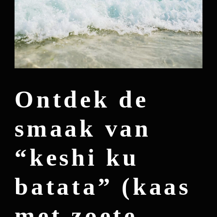
Ontdek de
smaak van
“keshi ku
batata” (kaas
met zoete