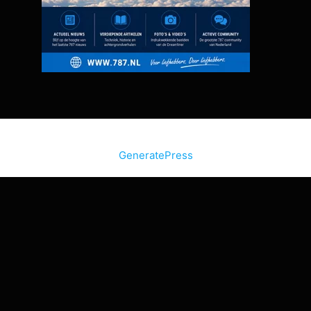
© 2026 Bon Bini Vakantie
• Gebouwd met
GeneratePress