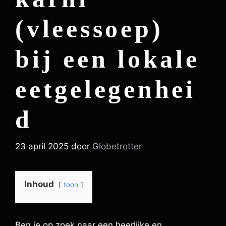
(vleessoep)
bij een lokale
eetgelegenhei
d
23 april 2025
door
Globetrotter
Inhoud
toon
Ben je op zoek naar een heerlijke en